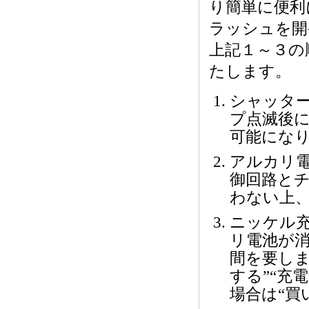
り簡単に便利
ラッシュを開
上記１～３の
たします。
シャッタ
プ点滅後
可能にな
アルカリ
御回路と
わない上
ニッケル充
リ電池が
間を要しま
する”“充
場合は“買