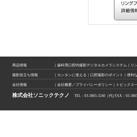
商品情報
｜
歯科用口腔内撮影デジタルカメラシステム
｜
リ
撮影役立ち情報
｜
カンタンに使える
｜
口腔撮影のポイント
｜
便利
会社情報
｜
会社概要／プライバシーポリシー
｜
トピックス
株式会社ソニックテクノ
TEL：03-3865-3240（代) FAX：03-3