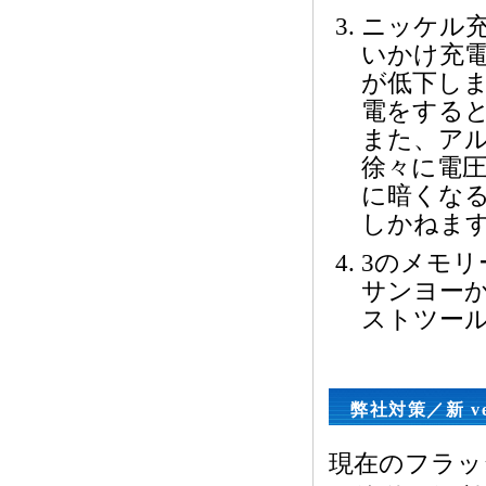
ニッケル
いかけ充
が低下し
電をする
また、ア
徐々に電
に暗くな
しかねま
3のメモリ
サンヨーか
ストツー
弊社対策／新 v
現在のフラッ