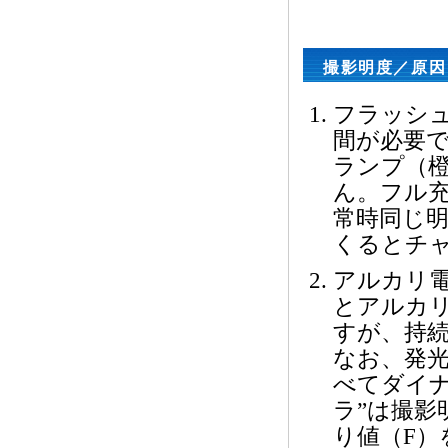
撮影明度／原因
フラッシ
間が必要
ランプ（
ん。フル充
常時同じ
くるとチ
アルカリ電
とアルカリ
すが、持
なお、発
べてダイ
ラ”は撮影
り値（F）